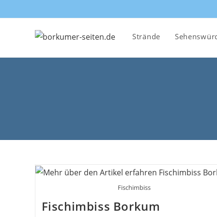
Zum
Inhalt
springen
Strände
Sehenswürd
Fischimbiss
Fischimbiss Borkum