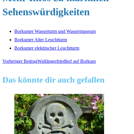
Sehenswürdigkeiten
Borkumer Wasserturm und Wassermuseum
Borkumer Alter Leuchtturm
Borkumer elektrischer Leuchtturm
Weitere
Vorheriger Beitrag
Walfängerfriedhof auf Borkum
Artikel
Das könnte dir auch gefallen
ansehen