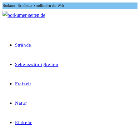
Borkum - Schönster Sandhaufen der Welt
Zum
Inhalt
springen
Strände
Sehenswürdigkeiten
Freizeit
Natur
Einkehr