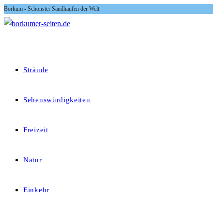
Borkum - Schönster Sandhaufen der Welt
Zum
Inhalt
springen
Strände
Sehenswürdigkeiten
Freizeit
Natur
Einkehr