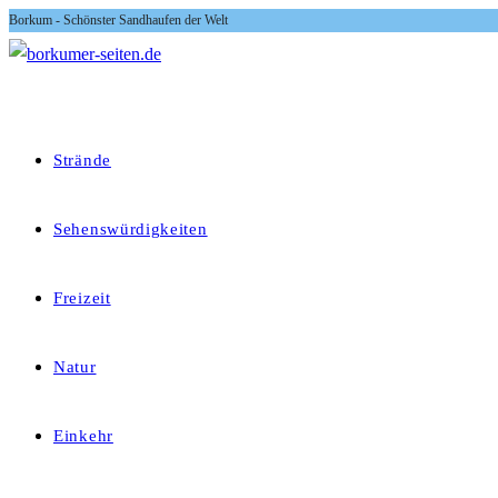
Borkum - Schönster Sandhaufen der Welt
Zum
Inhalt
springen
Strände
Sehenswürdigkeiten
Freizeit
Natur
Einkehr