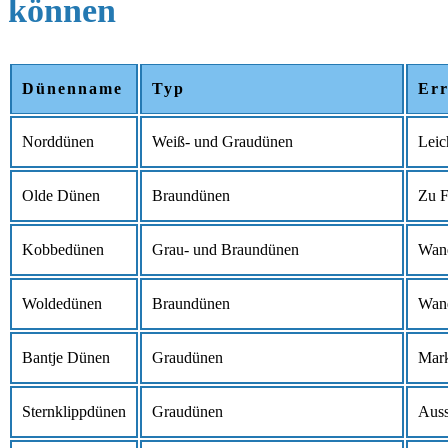
können
Dünenname
Typ
Err
Norddünen
Weiß- und Graudünen
Leic
Olde Dünen
Braundünen
Zu F
Kobbedünen
Grau- und Braundünen
Wand
Woldedünen
Braundünen
Wand
Bantje Dünen
Graudünen
Mark
Sternklippdünen
Graudünen
Auss