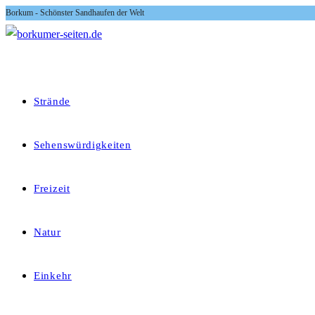
Borkum - Schönster Sandhaufen der Welt
Zum
Inhalt
springen
Strände
Sehenswürdigkeiten
Freizeit
Natur
Einkehr