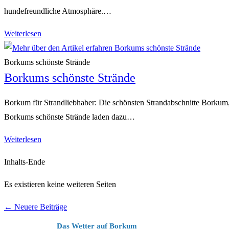
hundefreundliche Atmosphäre.…
bequem
genießen
Hundestrände
Weiterlesen
in
Borkum
Borkums schönste Strände
Borkums schönste Strände
Borkum für Strandliebhaber: Die schönsten Strandabschnitte Borkum, d
Borkums schönste Strände laden dazu…
Borkums
Weiterlesen
schönste
Inhalts-Ende
Strände
Es existieren keine weiteren Seiten
←
Neuere Beiträge
Das Wetter auf Borkum