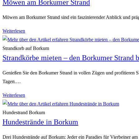
Möwen am Borkumer Strand
Strand
Möwen am Borkumer Strand sind ein faszinierender Anblick und präge
Möwen
Weiterlesen
am
Borkumer
Strandkorb auf Borkum
Strandkörbe mieten – den Borkumer Strand 
Strand
Genießen Sie den Borkumer Strand in vollen Zügen und profitieren S
Tagen.…
Strandkörbe
Weiterlesen
mieten
–
Hundestrand Borkum
Hundestrände in Borkum
den
Borkumer
Drei Hundestrände auf Borkum: Jeder ein Paradies für Vierbeiner am M
Strand