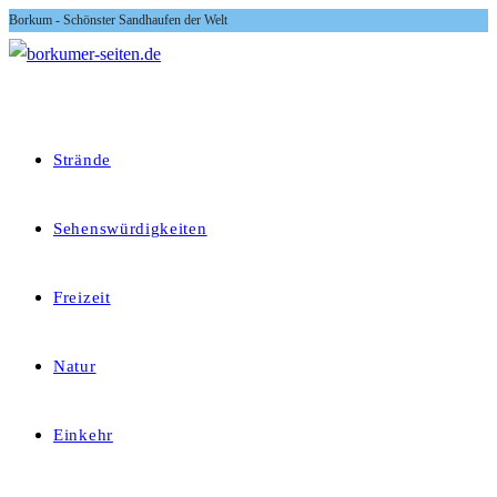
Borkum - Schönster Sandhaufen der Welt
Zum
Inhalt
springen
Strände
Sehenswürdigkeiten
Freizeit
Natur
Einkehr