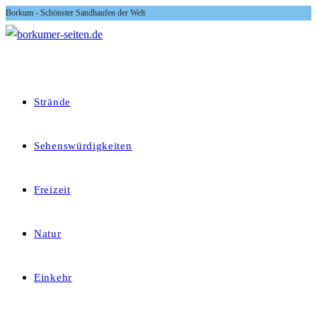
Borkum - Schönster Sandhaufen der Welt
Zum
Inhalt
springen
Strände
Sehenswürdigkeiten
Freizeit
Natur
Einkehr