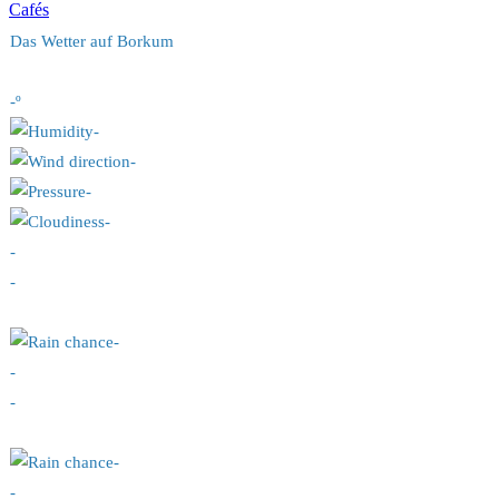
Cafés
Das Wetter auf Borkum
-º
-
-
-
-
-
-
-
-
-
-
-