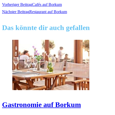
Weitere
Vorheriger Beitrag
Cafés auf Borkum
Nächster Beitrag
Restaurant auf Borkum
Artikel
Das könnte dir auch gefallen
ansehen
Gastronomie auf Borkum