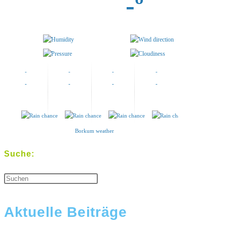
-º
-
-
-
-
-
-
-
-
-
-
-
-
-
-
-
-
Borkum weather
Suche:
Aktuelle Beiträge