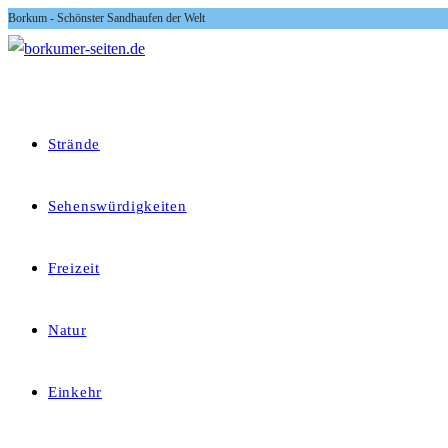
Borkum - Schönster Sandhaufen der Welt
Zum
Inhalt
springen
Strände
Sehenswürdigkeiten
Freizeit
Natur
Einkehr