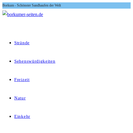
Borkum - Schönster Sandhaufen der Welt
Zum
Inhalt
springen
Strände
Sehenswürdigkeiten
Freizeit
Natur
Einkehr