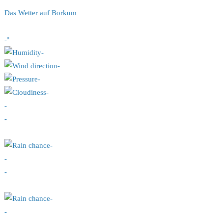
ein
Das Wetter auf Borkum
Steckbrief
-º
-
-
-
-
-
-
-
-
-
-
-