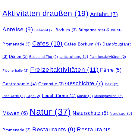
Aktivitäten draußen
(19)
Anfahrt
(7)
Anreise
(9)
Borkum
(3)
Bürgermeister-Kieviet-
Bahnhof
(2)
Cafes
(10)
Cafés Borkum
(4)
Promenade
(3)
Dampfzugfahrt
(3)
Dünen
(3)
Entstehung
(3)
Ebbe und Flut
(2)
Familienaktivitäten
(2)
Freizeitaktivitäten
(11)
Fähre
(5)
Fischerbalje
(2)
Geschichte
(7)
Gastronomie
(4)
Geografie
(3)
Insel
(2)
Leuchttürme
(4)
Inselkarte
(2)
Lage
(2)
Musik
(2)
Musikpavillon
(2)
Natur
(37)
Möwen
(6)
Naturschutz
(5)
Nordsee
(3)
Restaurants
(9)
Restaurants
Promenade
(3)