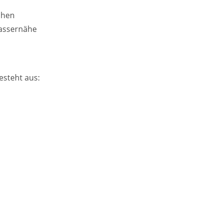
chen
Wassernähe
esteht aus: