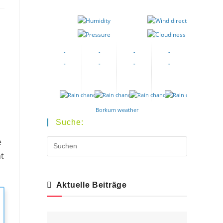
-
-
-
-
-
-
-
-
-
-
-
-
-
-
-
-
Borkum weather
Suche:
e
nt
Aktuelle Beiträge