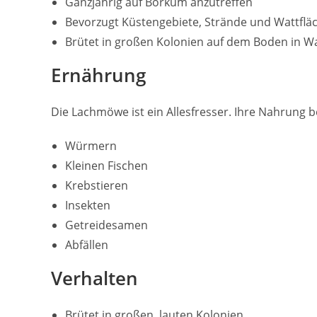
Ganzjährig auf Borkum anzutreffen
Bevorzugt Küstengebiete, Strände und Wattflä
Brütet in großen Kolonien auf dem Boden in 
Ernährung
Die Lachmöwe ist ein Allesfresser. Ihre Nahrung b
Würmern
Kleinen Fischen
Krebstieren
Insekten
Getreidesamen
Abfällen
Verhalten
Brütet in großen, lauten Kolonien