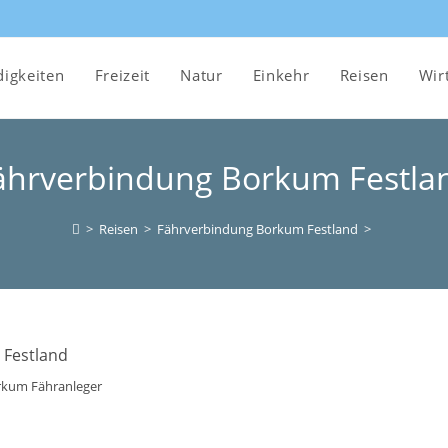
igkeiten
Freizeit
Natur
Einkehr
Reisen
Wir
ährverbindung Borkum Festla
>
Reisen
>
Fährverbindung Borkum Festland
>
kum Fähranleger