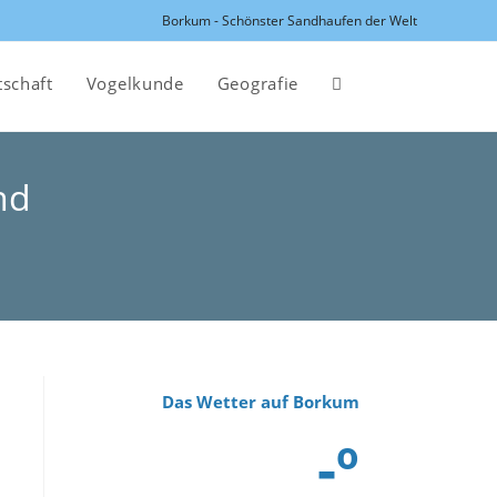
Borkum - Schönster Sandhaufen der Welt
tschaft
Vogelkunde
Geografie
Website-
Suche
nd
umschalten
Das Wetter auf Borkum
-º