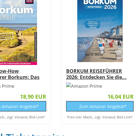
now-How
BORKUM REISEFÜHRER
rer Borkum: Das
2026: Entdecken Sie die...
18,90 EUR
16,04 EUR
 Amazon Angebot*
Zum Amazon Angebot*
wSt., zzgl. Versand; Bild-Link*
Preis inkl. MwSt., zzgl. Versand; Bild-Link*