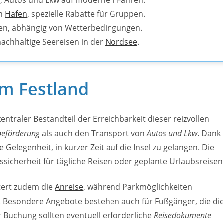
n, Autos und Lkw auf modernen Fähren.
am
Hafen
, spezielle Rabatte für Gruppen.
den, abhängig von Wetterbedingungen.
achhaltige Seereisen in der
Nordsee
.
m Festland
zentraler Bestandteil der Erreichbarkeit dieser reizvollen
beförderung
als auch den Transport von
Autos und Lkw
. Dank
Gelegenheit, in kurzer Zeit auf die Insel zu gelangen. Die
sicherheit für tägliche Reisen oder geplante Urlaubsreisen
tert zudem die
Anreise
, während Parkmöglichkeiten
. Besondere Angebote bestehen auch für Fußgänger, die di
 Buchung sollten eventuell erforderliche
Reisedokumente