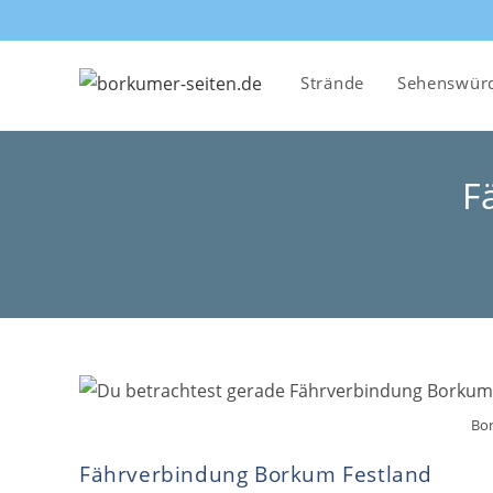
Zum
Inhalt
springen
Strände
Sehenswürd
F
Bor
Fährverbindung Borkum Festland