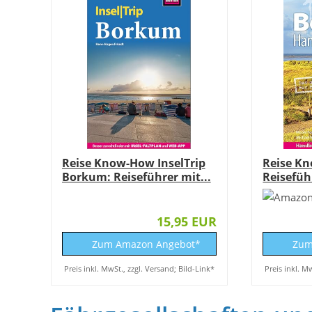
Reise Know-How InselTrip
Reise K
Borkum: Reiseführer mit...
Reisefüh
große...
15,95 EUR
Zum Amazon Angebot*
Zum
Preis inkl. MwSt., zzgl. Versand; Bild-Link*
Preis inkl. M